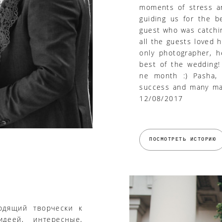
moments of stress a
guiding us for the b
guest who was catch
all the guests loved h
only photographer, 
best of the wedding!
ne month :) Pasha,
success and many man
12/08/2017
ПОСМОТРЕТЬ ИСТОРИЮ
одящий творчески к
деей, интересные,