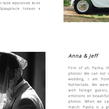
быстрое вручение всех
бращаться только к
Anna & Jeff
First of all, Pasha,
photos! We can not s
wedding, I am fro
Netherlads. We were
with foreign guest
emotions on beautifu
photos. When we saw
match. Pasha is a g