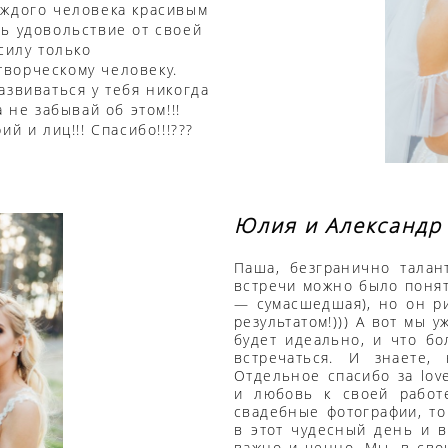
аждого человека красивым
ь удовольствие от своей
силу только
ворческому человеку.
азвиваться у тебя никогда
 не забывай об этом!!!
й и лиц!!! Спасибо!!!???
Юлия и Александр
Паша, безгранично талан
встречи можно было понят
— сумасшедшая), но он ри
результатом!))) А вот мы 
будет идеально, и что бо
встречаться. И знаете,
Отдельное спасибо за lov
и любовь к своей работе
свадебные фотографии, то
в этот чудесный день и 
важно и ценно. Мы, в сво