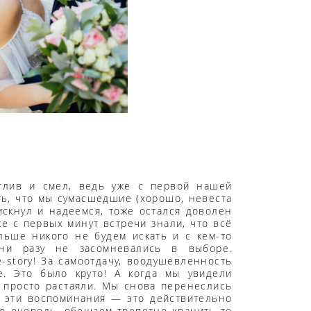
тлив и смел, ведь уже с первой нашей
ь, что мы сумасшедшие (хорошо, невеста
скнул и надеемся, тоже остался доволен
уже с первых минут встречи знали, что всё
льше никого не будем искать и с кем-то
 ни разу не засомневались в выборе.
e-story! За самоотдачу, воодушевленность
. Это было круто! А когда мы увидели
 просто растаяли. Мы снова перенеслись
в эти воспоминания — это действительно
ю очередь, обещаем трепетно хранить те