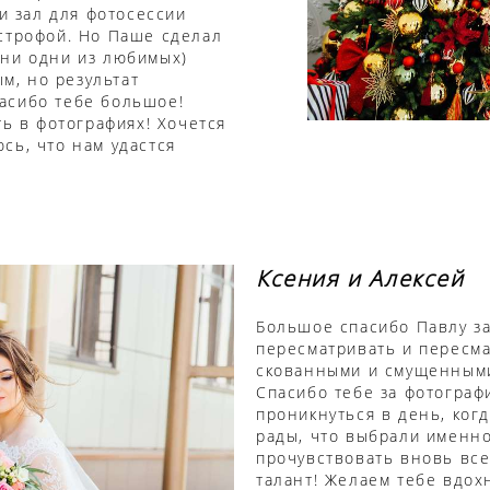
 зал для фотосессии
астрофой. Но Паше сделал
они одни из любимых)
м, но результат
асибо тебе большое!
ть в фотографиях! Хочется
сь, что нам удастся
Ксения и Алексей
Большое спасибо Павлу за
пересматривать и пересма
скованными и смущенными
Спасибо тебе за фотограф
проникнуться в день, ког
рады, что выбрали именно
прочувствовать вновь все
талант! Желаем тебе вдох