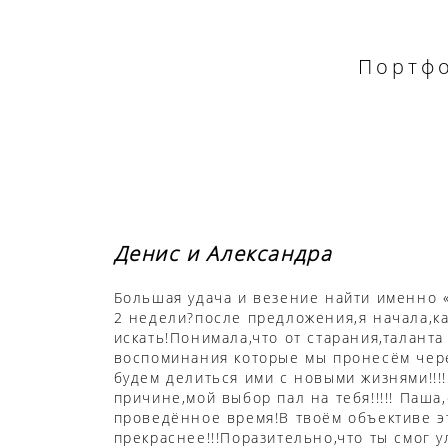
Портф
Денис и Александра
Большая удача и везение найти именно 
2 недели?после предложения,я начала,к
искать!Понимала,что от старания,таланта
воспоминания которые мы пронесём чер
будем делиться ими с новыми жизнями!!!
причине,мой выбор пал на тебя!!!!! Паша
проведённое время!В твоём объективе э
прекраснее!!!Поразительно,что ты смог 