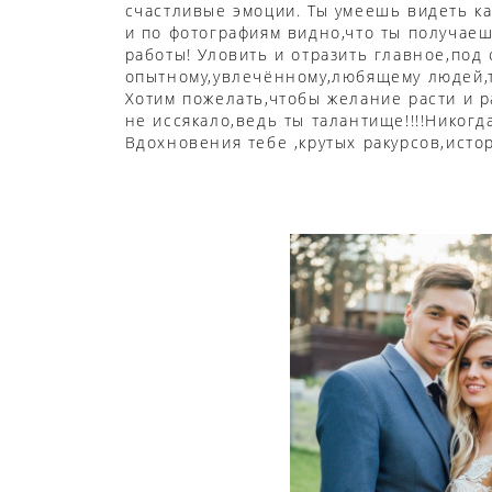
счастливые эмоции. Ты умеешь видеть к
и по фотографиям видно,что ты получаеш
работы! Уловить и отразить главное,под 
опытному,увлечённому,любящему людей,т
Хотим пожелать,чтобы желание расти и р
не иссякало,ведь ты талантище!!!!Никогда
Вдохновения тебе ,крутых ракурсов,истори